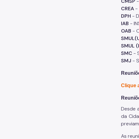
CMSP
-
CREA
-
DPH
- 
IAB
- I
OAB
- 
SMUL(
SMUL (
SMC
- 
SMJ
- S
Reuniõe
Clique 
Reuniõe
Desde a
da Cida
previam
As reun