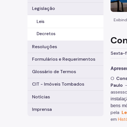
Legislação
Exibind
Leis
Decretos
Con
Resoluções
Sexta-f
Formulários e Requerimentos
Aprese
Glossário de Termos
O
Cons
CIT - Imóveis Tombados
Paulo
assesso
Notícias
instala
bens móv
Imprensa
pela
Le
em
Hist