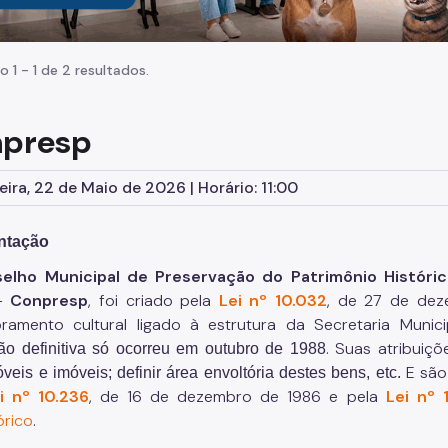
o 1 - 1 de 2 resultados.
presp
eira, 22 de Maio de 2026 | Horário: 11:00
ntação
elho Municipal de Preservação do Patrimônio Históri
–
Conpresp
, foi criado pela
Lei nº 10.032
, de 27 de dez
ramento cultural ligado à estrutura da Secretaria Munic
. Suas atribuiç
ção definitiva só ocorreu em outubro de 1988
E são 
eis e imóveis; definir área envoltória destes bens, etc.
i nº 10.236
, de 16 de dezembro de 1986 e pela
Lei nº 
órico
.