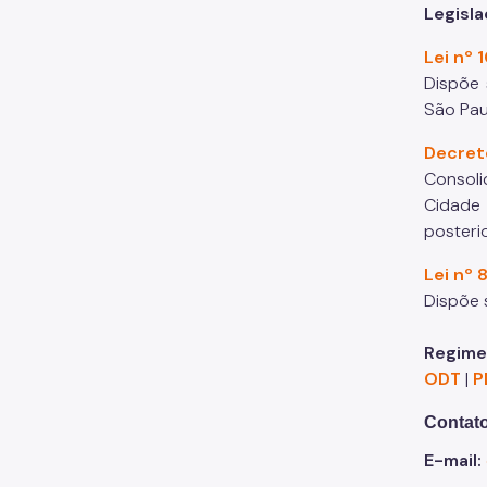
Legisl
Lei nº
Dispõe 
São Pau
Decret
Consoli
Cidade 
posteri
Lei nº 
Dispõe 
Regime
ODT
|
P
Contat
E-mail: