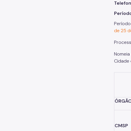
Telefo
Períod
Período
de 25 d
Proces
Nomeia 
Cidade 
ÓRGÃ
CMSP