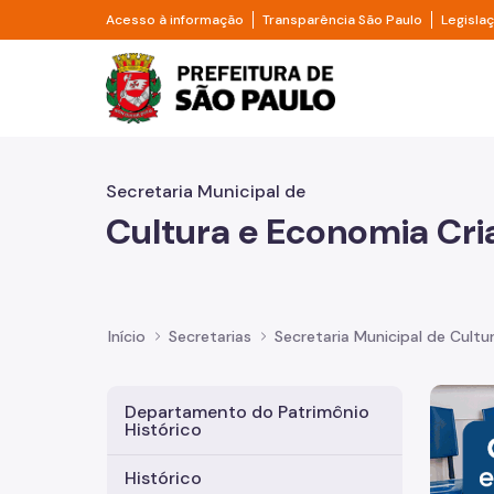
Pular para o Conteúdo principal
Divisor de acesso à informação
Divisor d
Acesso à informação
Transparência São Paulo
Legisla
Prefeitura de São Pa
Secretaria Municipal de
Cultura e Economia Cri
Início
Secretarias
Secretaria Municipal de Cultu
Imagem 
Departamento do Patrimônio
Histórico
Histórico